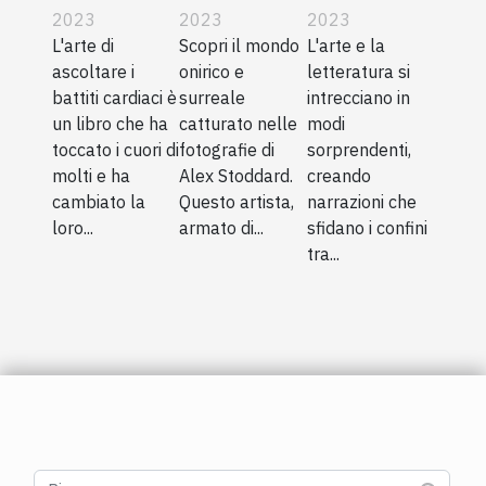
ascoltare i
2023
nelle foto
2023
solleva
2023
L'arte di
Scopri il mondo
L'arte e la
battiti
di Alex
domande
ascoltare i
onirico e
letteratura si
cardiaci"
Stoddard
sulla
battiti cardiaci è
surreale
intrecciano in
storia
un libro che ha
catturato nelle
modi
dell'arte
toccato i cuori di
fotografie di
sorprendenti,
molti e ha
Alex Stoddard.
creando
cambiato la
Questo artista,
narrazioni che
loro...
armato di...
sfidano i confini
tra...