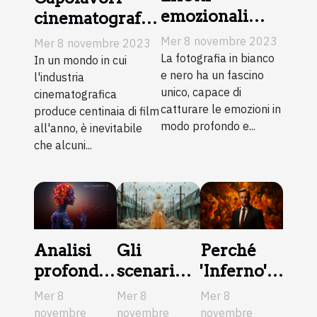
emozionali
cinematografici
della fotografia
sottovalutati da
Mer 8 novembre 2023
Mer 8 novembre 2023
in bianco e
non perdere
La fotografia in bianco
In un mondo in cui
nero
e nero ha un fascino
l'industria
unico, capace di
cinematografica
catturare le emozioni in
produce centinaia di film
modo profondo e...
all'anno, è inevitabile
che alcuni...
Analisi
Gli
Perché
profonda
scenari
'Inferno'
di "L'arte
surrealisti
di Dan
Mer 8
Mer 8
Mer 8
di
catturati
Brown
novembre
novembre
novembre